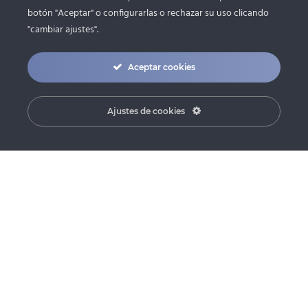
botón "Aceptar" o configurarlas o rechazar su uso clicando
"cambiar ajustes".
Aceptar cookies
Ajustes de cookies
SOBRE NOSOTROS
La Arquitectura es nuestra pasión: trabajamos para
satisfacer nuestros clientes encontrando siempre
las mejores soluciones para ellos, tanto de
distribución y de diseño como técnicas y
constructivas. Consideramos el cliente parte